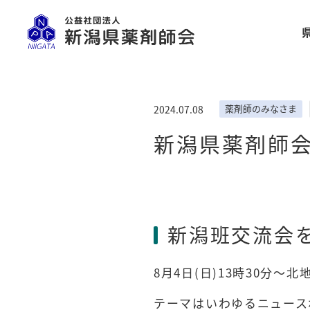
薬剤師のみなさま
2024.07.08
新潟県薬剤師会
新潟班交流会
8月
4
日
(
日
)13
時
30
分～北
テーマはいわゆるニュース