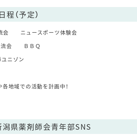
日程（予定）
 交流会 ニュースポーツ体験会
 交流会 ＢＢＱ
剤師ユニゾン
や各地域での活動を計画中！
新潟県薬剤師会青年部
SNS