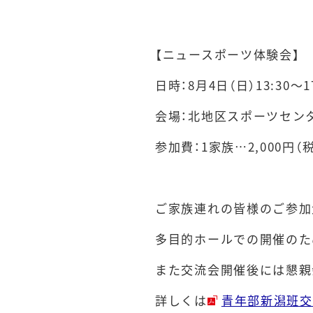
【ニュースポーツ体験会】
日時：
8
月
4
日（日）
13:30
～
1
会場：北地区スポーツセン
参加費：
1
家族…
2,000
円（
ご家族連れの皆様のご参加
多目的ホールでの開催のた
また交流会開催後には懇親
詳しくは
青年部新潟班交