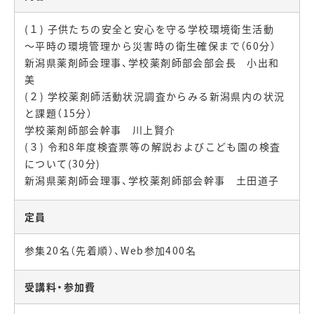
(１) 子供たちの安全と安心を守る学校環境衛生活動
～平時の環境管理から災害時の衛生確保まで（60分）
新潟県薬剤師会理事、学校薬剤師部会部会長 小出和
美
(２) 学校薬剤師活動状況調査からみる新潟県内の状況
と課題（15分）
学校薬剤師部会幹事 川上賢介
(３) 令和8年度検査票等の解説およびこども園の検査
について(30分)
新潟県薬剤師会理事、学校薬剤師部会幹事 土田道子
定員
参集20名（先着順）、Web参加400名
受講料・参加費